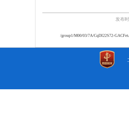
发布时
/group1/M00/03/7A/CqDI22S72-GACFe