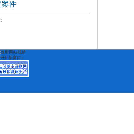
罚案件
: