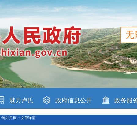
无
魅力卢氏
政府信息公开
政务服
>
统计月报 >
文章详情