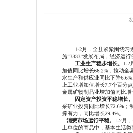
发
1-2
月，全县紧紧围绕习
施“
3833
”发展布局，经济运行
工业生产
稳步增长。
1-2
加值同比增长
66.2%
，拉动全
水生产和供应业同比下降
6.6%
上工业增加值增长
7.7
个百分点
金属矿物制品业增加值同比增
固定资产投资平稳增长
采矿业投资同比增长
72.6%
；
撑有力，同比增长
29.4%
。
消费市场运行平稳。
1-2
月
，
上单位
的商品中，基本生活类