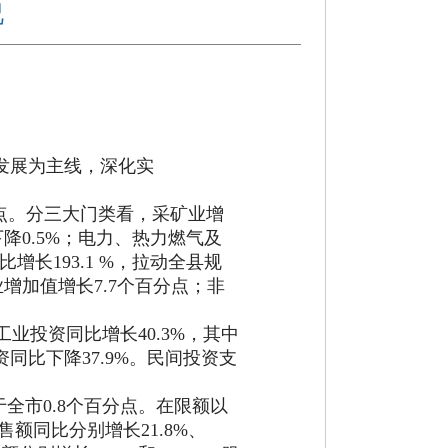
况
发展为主线，深化实
点。分三大门类看，采矿业增
下降
0.5%
；电力、热力燃气及
比增长
193.1 %
，拉动全县规
业增加值增长
7.7
个百分点；非
工业投资同比增长
40.3%
，其中
资同比下降
37.9%
。民间投资支
于全市
0.8
个百分点
。
在
限额以
售额同比分别增长
21.8%
、