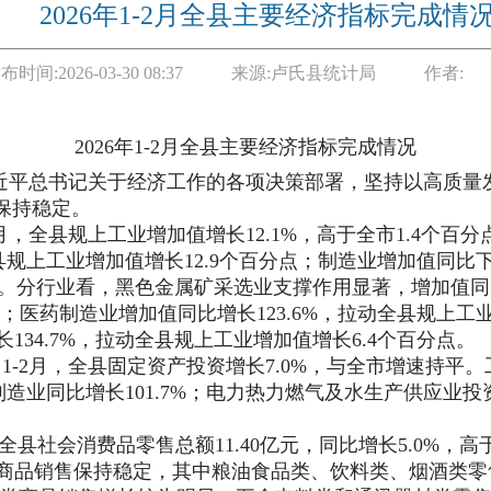
2026年1-2月全县主要经济指标完成情
布时间:
2026-03-30 08:37
来源:
卢氏县统计局
作者:
2026年1-2月全县主要经济指标完成情况
近平总书记关于经济工作的各项决策部署，坚持以高质量
保持稳定。
月，全县规上工业增加值增长
12.1%
，高于全市
1.4
个百分
县规上工业增加值增长
12.9
个百分点；制造业增加值同比
。分行业看，黑色金属矿采选业支撑作用显著，增加值同
；医药制造业增加值同比增长
123.6%
，拉动全县规上工
长
134.7%
，拉动全县规上工业增加值增长
6.4
个百分点。
。
1-2
月，全县固定资产投资增长
7.0%
，与全市增速持平
。
制造业同比增长
101.7%
；电力热力燃气及水生产供应业投
全
县
社会消费品零售总额
11.40
亿元，同比增长
5.0
%
，高
商品销售保持稳定，其中粮油食品类、饮料类、烟酒类零