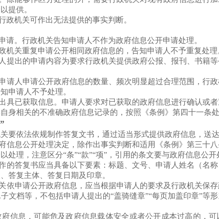
予以提供。
。行政机关可作出无法提供的事实判断。
类申请。行政机关告知申请人不作为政府信息公开申请处理。
行政机关重复申请公开相同政府信息的，告知申请人不予重复处理
请人提出的申请内容为要求行政机关提供政府公报、报刊、书籍
。申请人申请公开政府信息的数量、频次明显超过合理范围，行
告知申请人不予处理。
新出具已获取信息。申请人要求对已获取的政府信息进行确认或
其自身相关的不准确政府信息记录的，按照《条例》第四十一条
”
机关要依法依规制作答复文书，通过适当形式提供政府信息，送
政府信息公开处理决定，除作出事实判断和适用《条例》第三十
以处理，注意区分“条”“款”“项”，引用的条文要与政府信息公
制作的答复书应当具备以下要素：标题、文号、申请人姓名（名
限、答复主体、答复日期及印章。
机关依申请公开政府信息，应当根据申请人的要求及行政机关保
子文档等，不包括申请人提出的“盖骑缝章”“每页加盖印章”等
政府信息，可能危及政府信息载体安全或者公开成本过高的，可