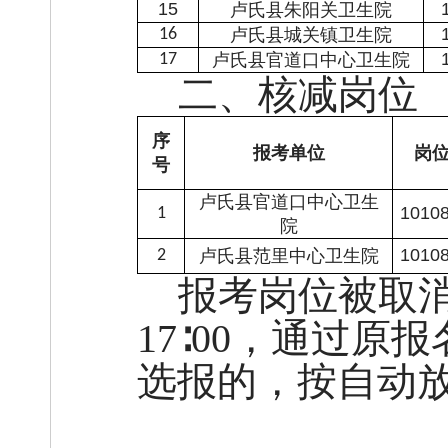
1
5
卢氏县朱阳关卫生院
16
卢氏县城关镇卫生院
17
卢氏县官道口中心卫生院
二、核减岗位
序
报考单位
岗
号
卢氏县官道口中心卫生
1010
1
院
1010
2
卢氏县范里中心卫生院
报考岗位被取
17∶00，通过
选报的，按自动