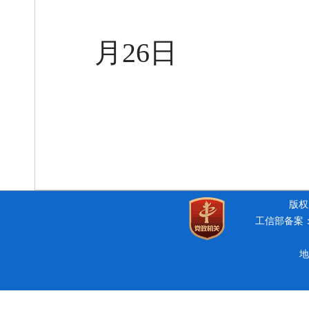
月
2
6
日
版权所
工信部备案：豫
地