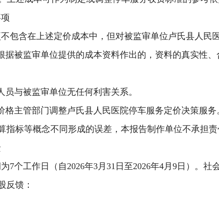
事项
项不包含在上述定价成本中，但对被监审单位
卢氏县人民
根据被监审单位提供的成本资料作出的，资料的真实性、
人员与被监审单位无任何利害关系。
价格主管部门调整卢氏县人民医院停车服务定价决策服务
算指标等概念不同形成的误差，本报告制作单位不承担责
馈
期为
7个工作日（自202
6
年
3
月
31
日至
202
6
年
4
月
9
日）。社
股反馈：