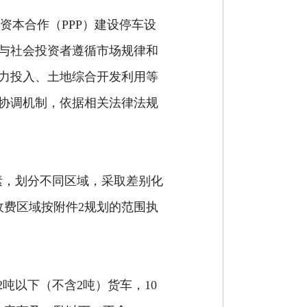
会资本合作
（
PPP
）
建设停车设
与社会投资者遵循市场规律和
力投入、土地综合开发利用等
协调机制，依据相关法律法规
素，划分不同区域，采取差别化
收费区域按
附件
2
规划
的范围执
2
吨以下
（
不含
2
吨
）
货车，
1
0