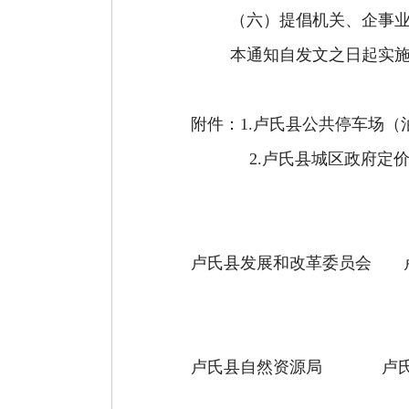
（六）提倡机关、企事
本通知自
发文之日
起实
附件：
1
.
卢氏县
公共停车场
（
2
.
卢氏县
城区政府定
卢氏县
发展和改革委员会
卢氏县
自然资源局
卢