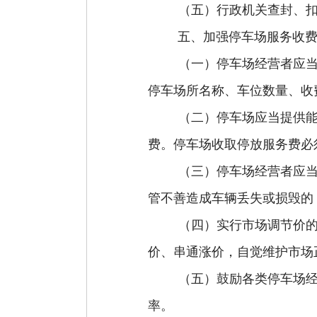
（五）
行政机关查封、
五、加强停车场服务收
（一）
停车场经营者应
停车场
所
名称、车位数量、收
（二）
停车场应当提供
费。停车场收取
停
放服务费必
（三）
停车场经营者应
管不善造成车辆丢失或损毁的
（四）
实行市场调节价
价、串通涨价，自觉维护市场
（五）
鼓励各类停车场
率。