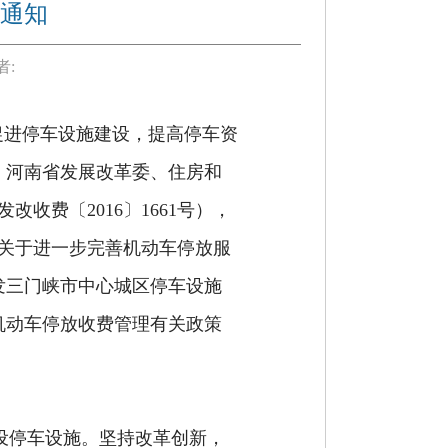
通知
者:
促进停车设施建设，提高停车资
，河南省发展改革委、住房和
发改
收费
〔
201
6
〕
1661
号
），
关于进一步完善机动车停放服
发三门峡市中心城区停车设施
机动车停放收费管理有关政策
设停车设施。坚持改革创新
，