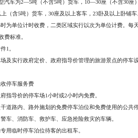
型汽车为
2
—
5
吨
（
不含
5
吨
）
货车，
10
—
30
座
（
不含
30
座
以上
（
含
5
吨
）
货车，
30
座及以上客车，
23
卧及以上卧铺车
小时为单位计时收费
，
二类区
域
实行
以
次为单位计费
。
每
收费标准。
附
件
1
。
车场及
实行政府定价、政府指导价管理的旅游景点的停车
免收停车服务费
政府指导价的停车场
1
小时或
2
小时
内免费。
次干道路内、路外施划的免费停车泊位
和免费使用的公共
、警车、消防车、救护车、应急抢险救灾的车辆。
的专用临时停车泊位待客的出租车。