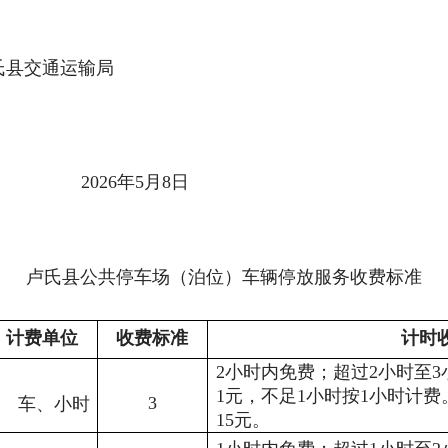
氏县
交通运输局
202
6
年
5
月
8
日
卢氏县
公共停车场
（
泊位
）
车辆
停
放服务收费标准
计费单位
收费标准
计时
2
小时
内免费；超过
2
小时至
3
1
元，不足
1
小时按
1
小时计费
3
车
、
小时
15
元。