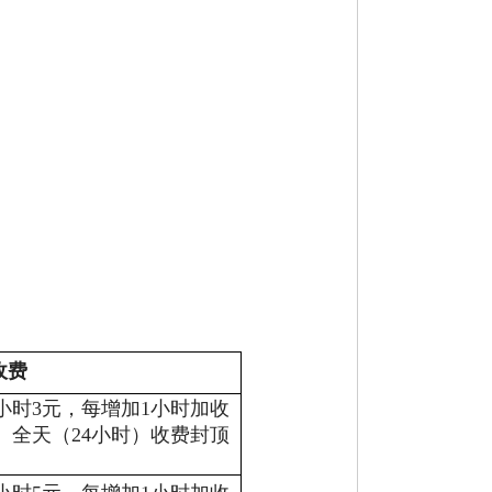
收费
小时
3
元，每增加
1
小时加收
。全天（
24
小时）收费封顶