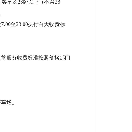
）
客车及
23
卧以下
（
不含
23
。
天
7
:
00
至
23
:
00
执行白天收费标
设施服务收费标准按照价格部门
停车场。