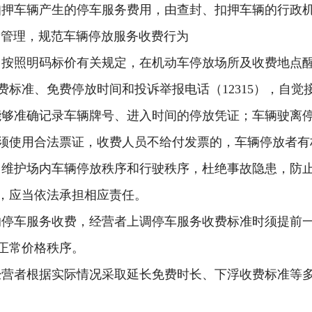
扣押车辆产生的停车服务费用，由查封、扣押车辆的行政
费管理，规范车辆
停
放服务收费行为
当按照明码标价有关规定，在机动车停放场所及收费地点
费标准
、
免费停放时间和投诉举报电话
（
12315
）
，自觉
能够准确记录车辆牌号、进入时间的
停
放凭证；车辆驶离
须使用合法票证
，
收费人员不给付发票的，车辆
停
放者有
当维护场内车辆
停
放秩序和行驶秩序，杜绝事故隐患，防
，应当依法承担相应责任。
的停车服务收费，经营者上调停车服务收费标准时须提前
正常价格秩序。
经营者
根据实际情况采取延长免费时长
、
下浮收费标准等