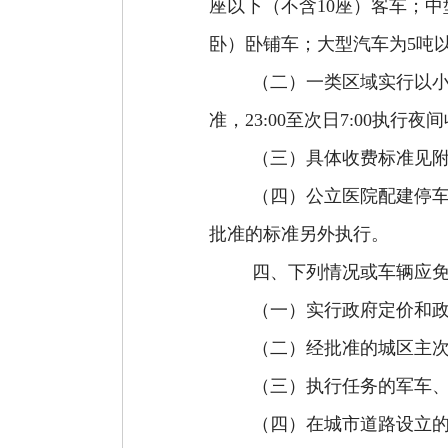
座以下
（
不含
10
座
）
客车；中
卧
）
卧铺车
；
大型汽车
为
5
吨
（二）
一类区域实行
以
准，
23
:
00
至次日
7
:
00
执行夜间
（三）
具体收费标准见
（四）公立医院配建停
批准的标准另外执行。
四、下列情况或车辆应
（一）
实行政府定价和
（二）经批准的城区
主
（三）
执行任务的军车
（四）
在城市道路设立