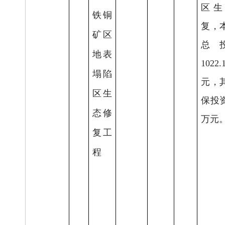
区生
铁铜
复，
矿区
总
地表
1022.
塌陷
元，
区生
保投
态修
万元
复工
程