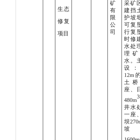
矿
采矿
生态
有
建
挡
限
护坡
修复
公
可复
司
行复
项目
时修
水
处
理矿
水。
设
12m
土桥
座、
3
480m
井水
一座
坝
270
坡
1600m