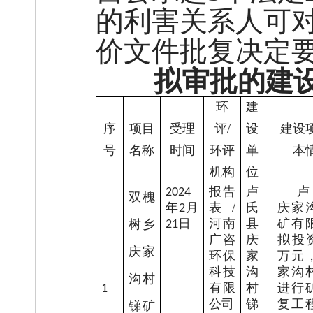
的利害关系人可
价文件批复决定
拟审批的建
环
建
序
项目
受理
评
/
设
建设
号
名称
时间
环评
单
本
机构
位
报告
卢
202
4
双槐
年
月
表
/
氏
庆家
2
日
河南
县
矿有
树乡
21
广咨
庆
拟投
庆家
环保
家
万元
科技
沟
家沟
沟村
有限
村
进行
1
公司
锑
复工
锑矿