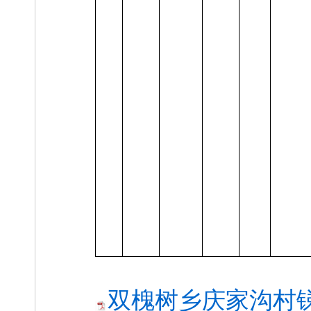
双槐树乡庆家沟村锑