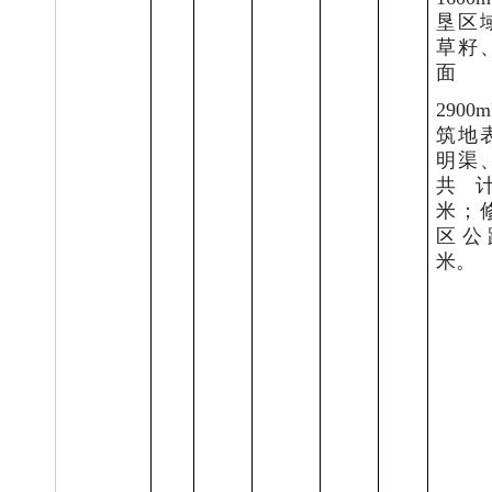
垦区
草籽
面
2900m
筑地
明渠
共
米；
区公
米。