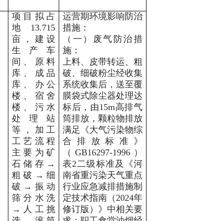
项目拟
占
运营期
环境影响防治
地
13.715
措施：
亩，建设
（一）废气防治措
生产车
施：
间、原料
上料、皮带转运、粗
库、成品
破、细破粉尘经收集
库、办公
系统收集后，送至覆
楼、宿舍
膜袋式除尘器处理
达
楼、污水
标
后，由
15m
高排气
处理站
筒排放
，颗粒物排放
等，加工
满足《大气污染物综
工艺流程
合排放标准》
主要为矿
（
GB16297-1996
）
石储存
→
表
2
二级标准及《河
粗破
→
细
南省重污染天气重点
破
→
振动
行业应急减排措施制
筛分水洗
定技术指南（
2024
年
→
人工挑
修订版）》中相关要
选
→
滚筒
求；职工食堂油烟经