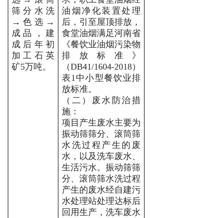
筛分水洗
油烟净化装置处理
→
色选
→
后，引至屋顶排放，
成品，建
食堂油烟满足河南省
成后年初
《餐饮业油烟污染物
加工石英
排放标准》
矿
5
万吨。
（
DB41/1604-2018
）
表
1
中小型餐饮业排
放标准。
（二）废水防治措
施：
项目产生废水主要为
振动筛筛分、滚筒筛
水洗过程产生的废
水，以及洗车废水、
生活污水。振动筛筛
分、滚筒筛水洗过程
产生的废水经自建污
水处理站处理
达标后
回用生产，洗车废水