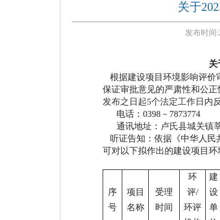
关于20
发布时间:
关
根据建设项目环境影响评价
保证审批意见的严肃性和公正
发布之日起
5个法定工作日内
电话
：
0398
－
78
73774
通讯地址：
卢氏县城关镇
听证告知：依据《中华人民
可对以下拟作出的建设项目环
环
建
序
项目
受理
评
/
设
号
名称
时间
环评
单