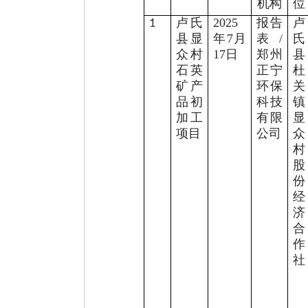
机构
位
卢氏
2025
报告
卢
1
县显
年
7
月
表
/
氏
众村
17
日
郑州
县
石英
正宁
杜
矿产
环保
关
品初
科技
镇
加工
有限
显
项目
公司
众
村
股
份
经
济
合
作
社