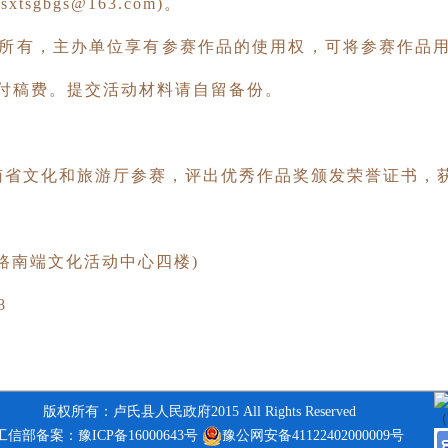
sxtsgbgs@163.com)
。
方所有，主办单位享有参赛作品的使用权，可将参赛作品
付稿费。提交活动材料请自留备份。
南省文化和旅游厅参赛，评出优秀作品奖颁发荣誉证书，
路南端文化活动中心四楼)
08
版权所有：卢氏县人民政府2015 All Rights Reserved
工信部备案：豫ICP备16000643号
豫公网安备41122402000009号