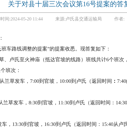
关于对县十届三次会议第16号提案的答
时间:
2024-05-20 11:44
来源:
卢氏县交通运输局
作者:
：
氏班车路线调整的提案”的提案收悉。现答复如下：
草、卢氏至火神庙（抵达官坡的线路）班线共计
6个班次
三个班次：
30从兰草发车，7:00到官坡，10:00到卢氏（
返回时间
：
7:
从兰草发车，8:30到官坡，11:30到卢氏（
返回时间：
14:
发车，13:30到官坡，16:30到卢氏（
返回时间：
15:40从卢