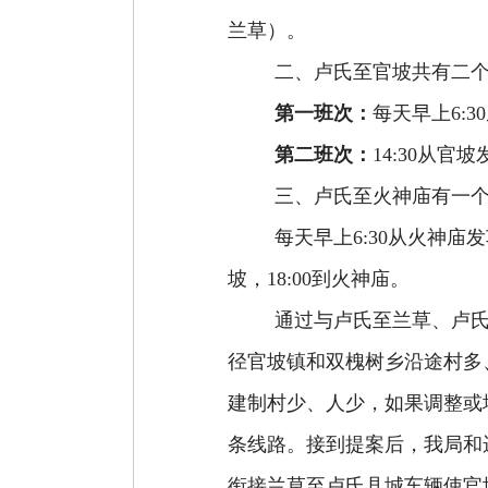
兰草）。
二、卢氏至官坡共有二
第一班次：
每天早上
6:
第二班次：
14:30从官
三、卢氏至火神庙有一
每天早上
6:30从火神庙
坡，18:00到火神庙。
通过与
卢氏至兰草、卢
径官坡镇和双槐树乡沿途村多
建制村少、人少，如果调整或
条线路。接到提案后，我局和
衔接兰草至卢氏县城车辆使官