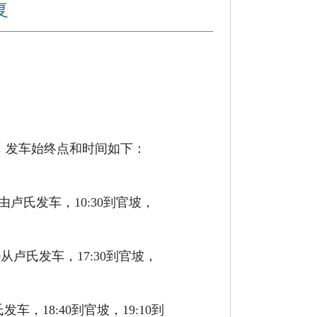
复
，发车始终点和时间如下：
40由卢氏发车，10:30到官坡，
30从卢氏发车，17:30到官坡，
氏发车，18:40到官坡，19:10到