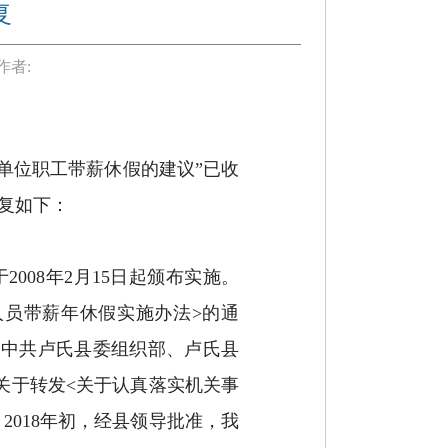
复
作者:
单位职工带薪休假的建议
”
已收
复如下：
于
2008
年
2
月
15
日起颁布实施。
人员带薪年休假实施办法
>
的通
，中共卢氏县委组织部、卢氏县
关于转发
<
关于认真落实机关事
。
2018
年初，经县领导批准，我