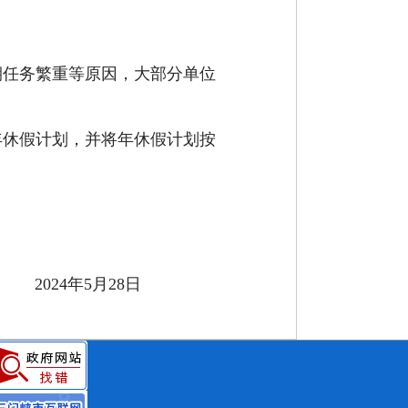
期任务繁重
等原因
，
大
部分单位
年休假计划，并将年休假计划按
4
年
5
月
28
日