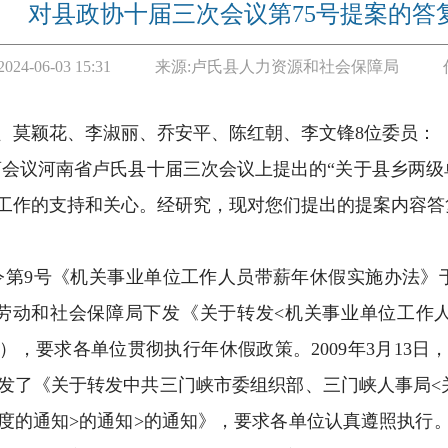
对县政协十届三次会议第75号提案的答
2024-06-03 15:31
来源:
卢氏县人力资源和社会保障局
、莫颖花、李淑丽、乔安平、陈红朝、李文锋
8
位委员：
商会议河南省卢氏县十届三次会议
上提出的
“
关于县乡两级
工作的支持和关心。经研究，现对您们提出的提案内容答
令第
9
号《机关事业单位工作人员带薪年休假实施办法》
劳动和社会保障局下发《关于转发
<
机关事业单位工作
），要求各单位贯彻执行年休假政策。
2009
年
3
月
13
日
发了《关于转发中共三门峡市委组织部、三门峡人事局
<
度的通知
>
的通知
>
的通知》，要求各单位认真遵照执行