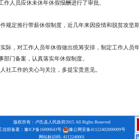
工作人员应休未休年休假报酬进行了审批。
文件
规定推
行带薪休假制度，
近几年来
因
疫情和脱贫攻坚
作实际，对工作人员年休假做出统筹安排，制定工作人员
事部门备案，认真落实年休假制度。
对人社工作
的
关心与关注，多提宝贵意见。
02
版权所有：卢氏县人民政府2015 All Rights Reserved
工信部备案：豫ICP备16000643号
豫公网安备41122402000009号
网站标识码: 4112240001