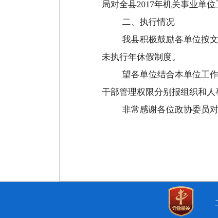
局对全县
2017
年机关事业单位
二
、
执行情况
我
县
积极
鼓励
各单位按
未
执行年休假
制度
。
望各单位结合本单位工
干部管理权限分别报组织和人
非常感谢各位政协委员
2