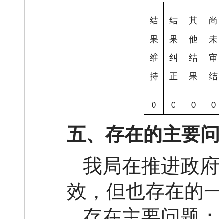
结
结
其
尚
果
果
他
未
维
纠
结
审
持
正
果
结
0
0
0
0
五、存在的主要
我局在推进政
效，但也存在的
存在主要问题