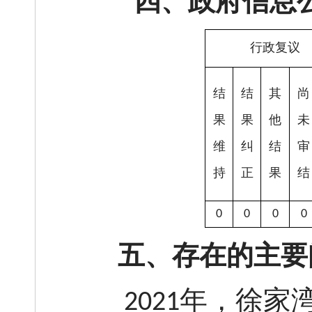
四、政府信息公
行政复议
结
结
其
尚
果
果
他
未
维
纠
结
审
持
正
果
结
0
0
0
0
五、存在的主要
年，徐家
2021