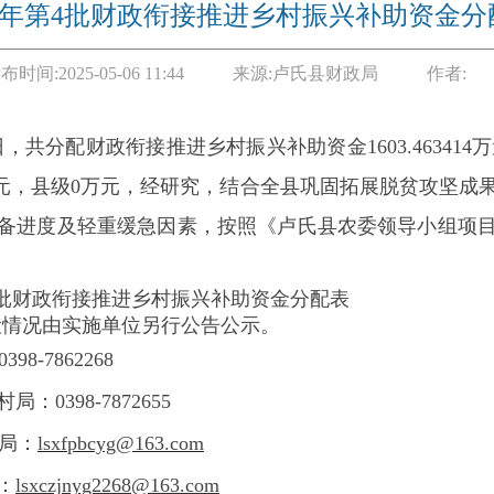
25年第4批财政衔接推进乡村振兴补助资金
布时间:
2025-05-06 11:44
来源:
卢氏县财政局
作者:
日，共分配财政衔接推进乡村振兴补助资金
1603.463414
万
万元，县级0万元，
经研究，
结
合全县巩固拓展脱贫攻坚成
备进度及轻重缓急
因素
，
按照
《卢氏县农委领导小组项
批财政衔接推进乡村振兴补助资金分配表
设情况由实施单位另行公告公示。
98-7862268
局：0398-7872655
局：
lsxfpbcyg@163.co
m
：
lsxczjnyg2268@163.com