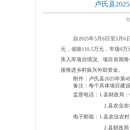
卢氏县20
发
自
202
5
年
5
月
6
日至
5月6
元，省级110.5万元，市级0
库入库项目情况、项目前期筹
接推进乡村振兴补助资金
。
附件：卢氏县
202
5
年第
4
备注：每个具体项目建
监督电话：
1.县财政局：03
2.县农业农村
电子邮箱：
1.
县农业农村
2.县财政局