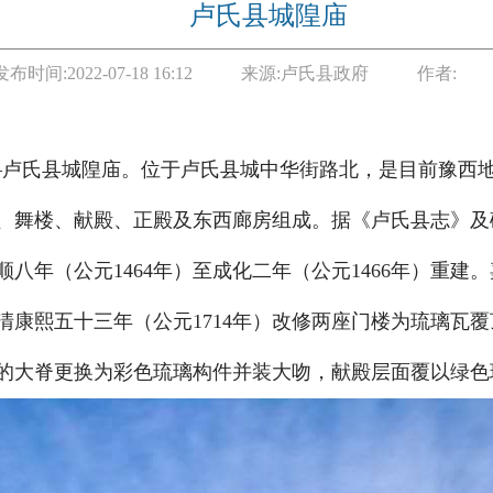
卢氏县城隍庙
发布时间:
2022-07-18 16:12
来源:
卢氏县政府
作者:
—卢氏县城隍庙。位于卢氏县城中华街路北，是目前豫西
、舞楼、献殿、正殿及东西廊房组成。据《卢氏县志》及
八年（公元1464年）至成化二年（公元1466年）重建。
康熙五十三年（公元1714年）改修两座门楼为琉璃瓦覆顶
的大脊更换为彩色琉璃构件并装大吻，献殿层面覆以绿色