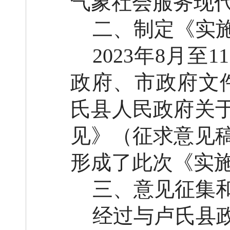
气象社会服务现
二、制定《实
202
3
年
8月
至
1
政府
、
市政府
文
氏县人民政府关
见
》
（征求意见
形成了此次《
实
三、意见征集
经过与
卢氏县