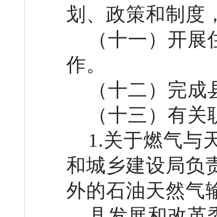
划、政策和制度
（
十
一
）
开展
作
。
（十
二
）完成
（十
三
）有关
1
.
关于燃气与
和城乡建设局负
外的
石油
天然气
县发展和改革