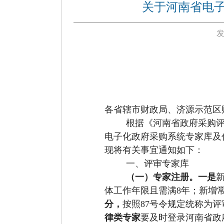
关于河南省电
发
各省辖市财政局、济源示范区
根据《
河南省政府采购
电子化政府采购系统专家库及
现将有关事宜通知如下：
一、评审专家
库
（一）专家注册。
一是
体工作年限且需满
8年；新增
分，
按照
87号令规定统称为评
律类专家
要
及时登录
河南省政