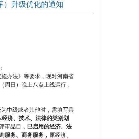
库）升级优化的通知
：
实施办法》
等
要求，现对河南省
（周日）晚上八点上线运行，
级为中级或者其他时
，
需填写具
库
经济、技术、法律
的
类别
划
评审品目，
已启用的经济、法
询服务、商务服务，
原
经济、