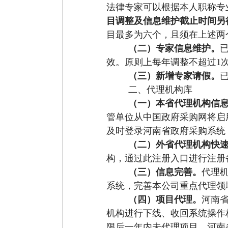
法律专家可以
根据本人职称专
目调整及信息维护截止时间另
目最多为六个
，且
须在
上述
两
（二）专家信息维护。
效
。
原则上每年调整不超过
1
（三）新增专家请假。
二、代理机构
库
（一）
本省代理机构
信
管单位从中国政府采购网将启
及时
登录河南省政府采购系统
（二）
外省代理机构
快
构
，通过此
注册入口
进行注册
（三）信息完善。
代理
系统，完善本公司重点代理领
（四）项目代理。
河南
机构进行下线
、
收回
系统操作
限后一年内未代理项目，河南