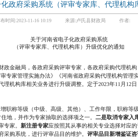
子化政府采购系统（评审专家库、代理机构
布时间:
2023-11-16 10:19
来源:
卢氏县财政局
作者:
关于河南省电子化政府采购系统
（
评审
专家库、代理机构库）升级优化的通知
财政金融局，
各
政府采购
评审专家
，各政府采购
代理机构
评审专家管理实施办法
》《河南省政府采购代理机构管理
代理机构库相关业务
进行
升级调整。
定
于
2
023
年
1
1
月
1
2
日
新增职称等级（中级、高级、其他）、工作年限，职称等
常住地
，
并
作为专家抽取的
选择项之一。
二是
取消专家
入
审专家
。
新
注册专家
应
按照
其
从事
的
相关专业选择对应的
府
采购系统
，
进行评审品目的维护
。
评审品目新增鉴证咨