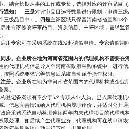
业、结合长期从事的工作或专长，
选择
对应的评审品目
（
行通知）
。
三是
对评审品目选择
数量
进行限制（
申请三级
个三级品目中
）
。
四是
主评区域只保留河南省省直和
1
8
个
已启用专家修改评审品目、资质信息、主评区域
，
需经监
次。
已启用专家可在采购系统在线发起请假申请。专家请假期
息同步。企业所在地为河南省范围内的代理机构不需要在
用的代理机构信息导入至河南省政府采购系统中
，
进行信
，
按照系统要求完善信息后系统
自动
赋予
操作
权限。
速注册。
企业所在地为非河南省范围内的代理机构或企业
备案。
机构
登记备案须有不少于
5名专职从业人员。已入库代理机
域。
信息完善情况纳入代理机构履职评价，并适时公开通
省政府采购系统自动检测连续两年内
未
代理项目的代理机
权限处理
。如后续产生代理业务
，代理机构
可在线申请恢
省政府采购系统自动进行下线
、
出库处理。