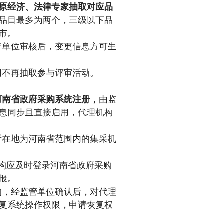
原经济、法律专家抽取对应品
品目最多为两个，三级以下品
市。
管单位审核
后
，变更信息方可生
间不再
抽取
参与评审活动。
河南省政府
采购系统注册，
由监
息同步且直接启用
，代理机构
所在地为河南省范围内的集采机
构应及时登录河南省政府采购
报。
构，经监管单位确认后
，
对代理
复
系统操作
权限，申请恢复权