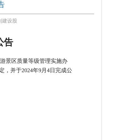
告
划建设股
公告
游景区质量等级管理实施办
定，并于
2024
年
9
月
4
日完成公