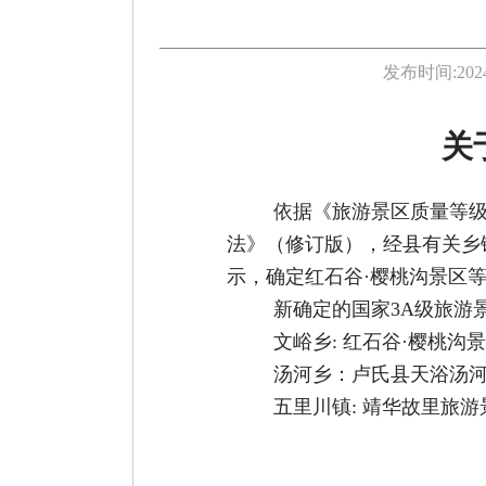
发布时间:
202
关
依据
《旅游景区质量等
法》（修订版），经县有关乡
示，确定红石谷·樱桃沟景区
新确定的国家
3A
级旅游
文峪乡
:
红石谷·樱桃沟
汤河乡：卢氏县天浴汤
五里川镇
:
靖华故里旅游
卢氏县文