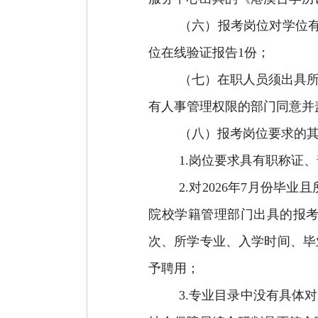
（六）报考岗位对学位
位在线验证报告
1
份；
（
七
）在职人员须出具
有人事管理权限的部门同意并
（
八
）报考岗位要求的
1.
岗位要求具有
职称证、
2.
对
202
6
年
7
月份毕业且
院校学籍管理部门出具的报
次、所学专业、入学时间、毕
予聘用；
3.
专业目录中没有具体对