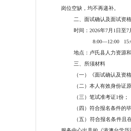
岗位空缺，均不再递补。
二、面试确认及面试资
时间：
202
6
年
7
月
1
日至
7
8:00—12:00 15
地点：卢氏县人力资源
三、所须材料
（一）《面试确认及资
（二）本人有效身份证
（三）笔试准考证
1
份；
（四）符合报名条件的
（五）符合报名条件且
服务中心出具的《港澳台学历