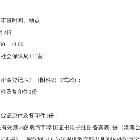
格审查时间、地点
月
2
日
:00—18:00
和社会保障局
111
室
格审查登记表》（附件
2
）
1
式
2
份；
原件及复印件
1
份；
毕业证原件及复印件
1
份；
在有效期内的教育部学历证书电子注册备案表
1
份（港澳
认证书》，留学回国人员须提供教育部出具的国外学历学