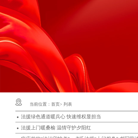
当前位置：
首页>
列表
法援绿色通道暖兵心 快速维权显担当
法援上门暖桑榆 温情守护夕阳红